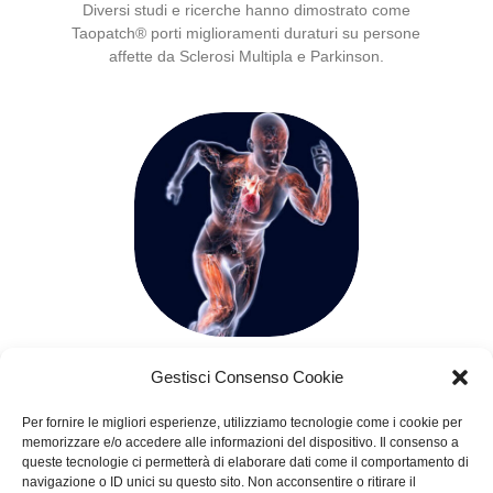
Diversi studi e ricerche hanno dimostrato come
Taopatch® porti miglioramenti duraturi su persone
affette da Sclerosi Multipla e Parkinson.
PERFORMANCE
Gestisci Consenso Cookie
Certificato anti-doping, Taopatch® può essere un
sostegno per sportivi e atleti di alto livello per
Per fornire le migliori esperienze, utilizziamo tecnologie come i cookie per
migliorare la performance, il riposo e i tempi di
memorizzare e/o accedere alle informazioni del dispositivo. Il consenso a
recupero.
queste tecnologie ci permetterà di elaborare dati come il comportamento di
navigazione o ID unici su questo sito. Non acconsentire o ritirare il