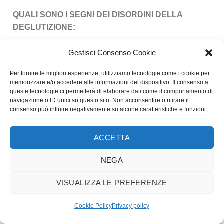
QUALI SONO I SEGNI DEI DISORDINI DELLA
DEGLUTIZIONE:
Presenza di cheiliti angolari, labbra secche o con
Gestisci Consenso Cookie
crosticine
Per fornire le migliori esperienze, utilizziamo tecnologie come i cookie per
Mancanza di contatto anche minimo del gruppo
memorizzare e/o accedere alle informazioni del dispositivo. Il consenso a
frontale o beanze
queste tecnologie ci permetterà di elaborare dati come il comportamento di
navigazione o ID unici su questo sito. Non acconsentire o ritirare il
Presenza di tartaro sulla faccia vestibolare
consenso può influire negativamente su alcune caratteristiche e funzioni.
inferiore degli incisivi
ACCETTA
Presenza di lingua con postura alta e di grosse
dimensioni a volte con impronte dei denti sui
NEGA
bordi
Non riesce a contrarre il massetere senza usare
VISUALIZZA LE PREFERENZE
l’orbicolare
Cookie Policy
Privacy policy
Non riesce a deglutire con i masseteri contratti (
test di Libertucci)