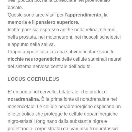
nell’ippocampo, nella corteccia e nel proencefalo
basale.
Queste sono aree vitali per l
‘apprendimento, la
memoria e il pensiero superiore.
Inoltre pare sia espresso anche nella retina, nei reni,
nella prostata, nei motoneuroni, nei muscoli scheletrici
e appunto nella saliva.
L’ippocampo e tutta la zona subventricolare sono le
nicchie neurogenetiche
delle cellule staminali neurali
del sistema nervoso centrale dell’adulto.
LOCUS COERULEUS
E’ un punto nel cervello, bilaterale, che produce
noradrenalina
. È la prima fonte di noradrenalina nel
mesencefalo. Le cellule noradrenergiche esplicano un
effetto trofico che protegge le cellule dopaminergiche
nigro-striatali (originano dalla substantia nigra e
proiettano al corpo striato) dai vari insulti neurotossici.