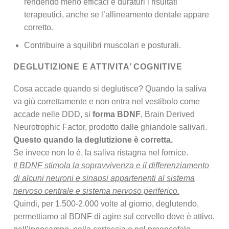
rendendo meno efficaci e duraturi i risultati
terapeutici, anche se l’allineamento dentale appare
corretto.
Contribuire a squilibri muscolari e posturali.
DEGLUTIZIONE E ATTIVITA’ COGNITIVE
Cosa accade quando si deglutisce? Quando la saliva
va giù correttamente e non entra nel vestibolo come
accade nelle DDD, si
forma BDNF
, Brain Derived
Neurotrophic Factor, prodotto dalle ghiandole salivari.
Questo quando la deglutizione è corretta.
Se invece non lo è, la saliva ristagna nel fornice.
Il BDNF stimola la sopravvivenza e il differenziamento
di alcuni neuroni e sinapsi appartenenti al sistema
nervoso centrale e sistema nervoso periferico.
Quindi, per 1.500-2.000 volte al giorno, deglutendo,
permettiamo al BDNF di agire sul cervello dove è attivo,