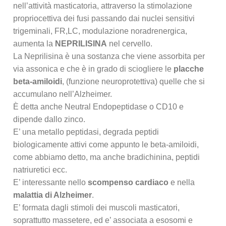
nell’attività masticatoria, attraverso la stimolazione
propriocettiva dei fusi passando dai nuclei sensitivi
trigeminali, FR,LC, modulazione noradrenergica,
aumenta la
NEPRILISINA
nel cervello.
La Neprilisina è una sostanza che viene assorbita per
via assonica e che è in grado di sciogliere le
placche
beta-amiloidi
, (funzione neuroprotettiva) quelle che si
accumulano nell’Alzheimer.
È detta anche Neutral Endopeptidase o CD10 e
dipende dallo zinco.
E’ una metallo peptidasi, degrada peptidi
biologicamente attivi come appunto le beta-amiloidi,
come abbiamo detto, ma anche bradichinina, peptidi
natriuretici ecc.
E’ interessante nello
scompenso cardiaco
e nella
malattia di Alzheimer
.
E’ formata dagli stimoli dei muscoli masticatori,
soprattutto massetere, ed e’ associata a esosomi e