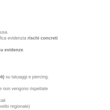
fusa.
ifica evidenzia
rischi concreti
su evidenze
.
98)
su tatuaggi e piercing.
se non vengono rispettate
cali
ivello regionale)