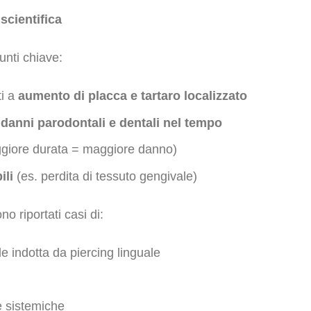
scientifica
unti chiave:
ti a
aumento di placca e tartaro localizzato
n
danni parodontali e dentali nel tempo
giore durata = maggiore danno)
ili
(es. perdita di tessuto gengivale)
no riportati casi di:
e indotta da piercing linguale
 e sistemiche