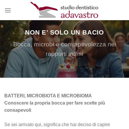
Salta
ai
contenuti
NON E’ SOLO UN BACIO
Bocca, microbi e consapevolezza nei
rapporti intimi
BATTERI, MICROBIOTA E MICROBIOMA
Conoscere la propria bocca per fare scelte più
consapevoli
Se sei arrivato qui, significa che hai deciso di capire