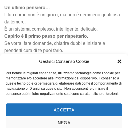
Un ultimo pensiero…
Il tuo corpo non è un gioco, ma non è nemmeno qualcosa
da temere.
È un sistema complesso, intelligente, delicato.
Capirlo è il primo passo per rispettarlo.
Se vorrai fare domande, chiarire dubbi e iniziare a
prenderti cura di te puoi farlo.
Anche partendo da una cosa semplice, anche
partendo
Gestisci Consenso Cookie
dalla bocca
.
Per fornire le migliori esperienze, utilizziamo tecnologie come i cookie per
L’importante è iniziare!
memorizzare e/o accedere alle informazioni del dispositivo. Il consenso a
queste tecnologie ci permetterà di elaborare dati come il comportamento di
navigazione o ID unici su questo sito. Non acconsentire o ritirare il
consenso può influire negativamente su alcune caratteristiche e funzioni.
“Ci prendiamo cura della persona, non solo della
ACCETTA
bocca e dei denti.”
NEGA